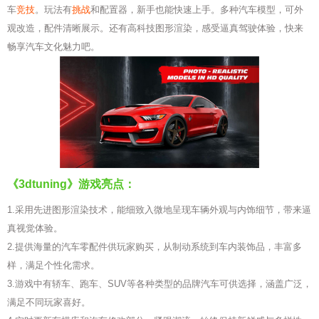
车
竞技
。玩法有
挑战
和配置器，新手也能快速上手。多种汽车模型，可外
观改造，配件清晰展示。还有高科技图形渲染，感受逼真驾驶体验，快来
畅享汽车文化魅力吧。
《3dtuning》游戏亮点：
1.采用先进图形渲染技术，能细致入微地呈现车辆外观与内饰细节，带来逼
真视觉体验。
2.提供海量的汽车零配件供玩家购买，从制动系统到车内装饰品，丰富多
样，满足个性化需求。
3.游戏中有轿车、跑车、SUV等各种类型的品牌汽车可供选择，涵盖广泛，
满足不同玩家喜好。