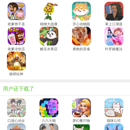
老爹饼干圣
植物大战僵
开心动物园
掌上江湖逍
代店1.4版
尸嫁接版最
遥乐
新
老爹冷饮店
解压水果店
勇敢的灵魂
叶罗丽魔法
英雄
仙境
炼狱站神
用户还下载了
口袋心动女
六六大顺
梦幻餐厅物
猫咪公司
友
语