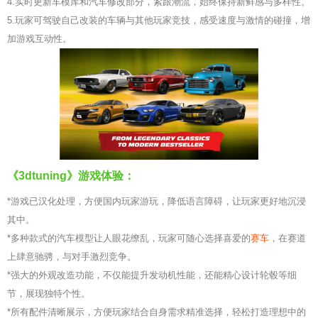
4.实时更新车模库和汽车修改部分，紧跟潮流，始终保持新鲜感与多样性。
5.玩家可驾驶自己改装的车辆与其他玩家竞技，感受速度与激情的碰撞，增
加游戏互动性。
《3dtuning》游戏体验：
*游戏已汉化处理，方便国内玩家游玩，降低语言障碍，让玩家更好地沉浸
其中。
*多种款式的汽车模型让人眼花缭乱，玩家可随心选择喜爱的
赛车
，在赛道
上肆意驰骋，与对手激烈竞争。
*强大的外观改造功能，不仅能提升发动机性能，还能精心设计轮毂等细
节，展现独特个性。
*所有配件清晰展示，方便玩家结合自身需求精准选择，轻松打造理想中的